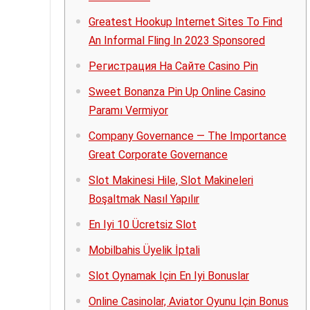
Greatest Hookup Internet Sites To Find
An Informal Fling In 2023 Sponsored
Регистрация На Сайте Casino Pin
Sweet Bonanza Pin Up Online Casino
Paramı Vermiyor
Company Governance — The Importance
Great Corporate Governance
Slot Makinesi Hile, Slot Makineleri
Boşaltmak Nasıl Yapılır
En Iyi 10 Ücretsiz Slot
Mobilbahis Üyelik İptali
Slot Oynamak Için En Iyi Bonuslar
Online Casinolar, Aviator Oyunu Için Bonus