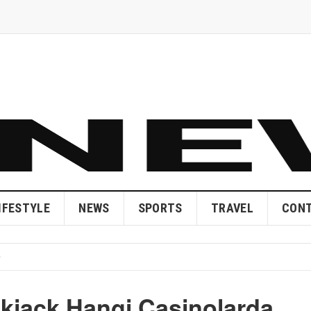
IFESTYLE
NEWS
SPORTS
TRAVEL
CONT
ckjack Hangi Casinolarda