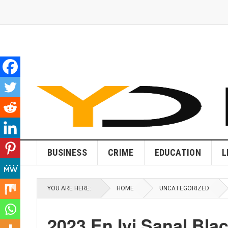
BUSINESS
CRIME
EDUCATION
L
YOU ARE HERE:
HOME
UNCATEGORIZED
2023 En Iyi Sanal Bla