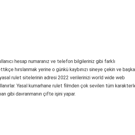
llanıcı hesap numaranız ve telefon bilgileriniz gibi farklı
ttikçe hırslanmak yerine o günkü kaybınızı sineye çekin ve başka
sal rulet sitelerinin adresi 2022 verilerinizi world wide web
llanırlar. Yasal kumarhane rulet filmden çok sevilen tüm karakterle
an gibi davranmanın çifte işini yapar.