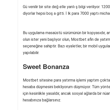
Gü venilir bir site değ elle yanlı ş bilgi veriliyor. 
diyorlar hepsi boş a gitti. İ lk para 7000 yaptı micha
Bu uygulama masaüstü sürümünün bir kopyasıdır, anc
olun ister yeni başlıyor olun, Mostbet afin de yat
seçeneğine sahiptir. Bazı eyaletler, bir mobil uygu
yapılabilir.
Sweet Bonanza
Mostbet sitesine para yatırma işlemi yaptım çokta 
hesaba düşmesini bekliyorum düşmüyor. Tüm yöntem
için kesinlikle yasaldır, ancak sosyal ağlarda bir nüans
hesabınıza bağlarsınız.