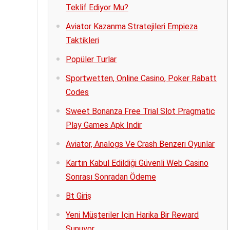
Teklif Ediyor Mu?
Aviator Kazanma Stratejileri Empieza
Taktikleri
Popüler Turlar
Sportwetten, Online Casino, Poker Rabatt
Codes
Sweet Bonanza Free Trial Slot Pragmatic
Play Games Apk Indir
Aviator, Analogs Ve Crash Benzeri Oyunlar
Kartın Kabul Edildiği Güvenli Web Casino
Sonrası Sonradan Ödeme
Bt Giriş
Yeni Müşteriler Için Harika Bir Reward
Sunuyor